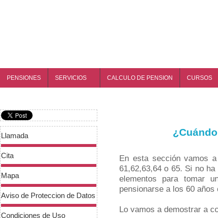
PENSIONES
SERVICIOS
CALCULO DE PENSION
CURSOS
¿Cuándo 
Llamada
Cita
En esta sección vamos a 
61,62,63,64 o 65. Si no ha
Mapa
elementos para tomar un
pensionarse a los 60 años
Aviso de Proteccion de Datos
Lo vamos a demostrar a co
Condiciones de Uso