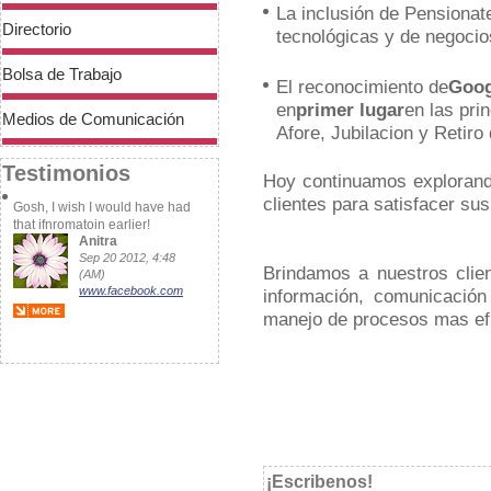
Thanks for tknaig the time!
La inclusión de Pensionat
Emmy
Directorio
tecnológicas y de negocio
Nov 30 2012, 7:16
(AM)
Bolsa de Trabajo
www.bing.com
El reconocimiento de
Goog
en
primer lugar
en las pri
Medios de Comunicación
Afore, Jubilacion y Retiro
Testimonios
Hoy continuamos explorand
clientes para satisfacer sus
Gosh, I wish I would have had
that ifnromatoin earlier!
Anitra
Sep 20 2012, 4:48
Brindamos a nuestros clie
(AM)
www.facebook.com
información, comunicación
manejo de procesos mas ef
One or two to rmeebmer, that
is.
Dayanara
Sep 20 2012, 2:28
¡Escribenos!