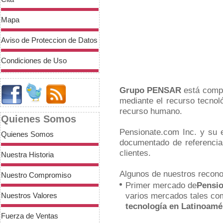
Mapa
Aviso de Proteccion de Datos
Condiciones de Uso
Grupo PENSAR
está compr
mediante el recurso tecnol
recurso humano.
Quienes Somos
Pensionate.com Inc. y su
Quienes Somos
documentado de referencia
clientes.
Nuestra Historia
Algunos de nuestros recono
Nuestro Compromiso
Primer mercado de
Pensio
varios mercados tales c
Nuestros Valores
tecnología en Latinoamé
Fuerza de Ventas
You make things so clear.