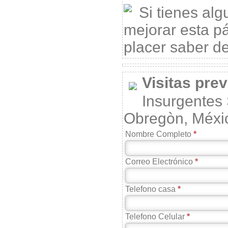
(AM)
Si tienes alg
www.bing.com
mejorar esta p
placer saber de
Toda la vida ha existido lo
Visitas prev
mismo, y han hecho lo que han
qrideuo por la sencilla razf3n
que...
Insurgentes 
Aletta
Aug 17 2012, 8:55
Obregòn, Méxi
(AM)
www.facebook.com
Nombre Completo
Correo Electrónico
Saludos Profesor. 100% de
acuerdo con usted. Pero, en
Telefono casa
Mexico, esto no me sdrrpenoe.
La UltraDe...
Leion
Aug 17 2012, 6:07
Telefono Celular
(AM)